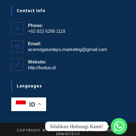
Contact Info
Phone:
+62 822 6288 1118
Email:
acemegasedayu.marketing@gmail.com
Website:
http://boduo.id
Languages
ID
Silahkan Hubungi Kami!
COPYRIGHT © 2024 BY BODUO.ID | PUBLISHED BY
ERWINTECH